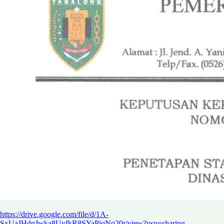
https://drive.google.com/file/d/1A-
SxUaJHdgJwka8UyfkR8SYaPiqNq20r/view?usp=sharing